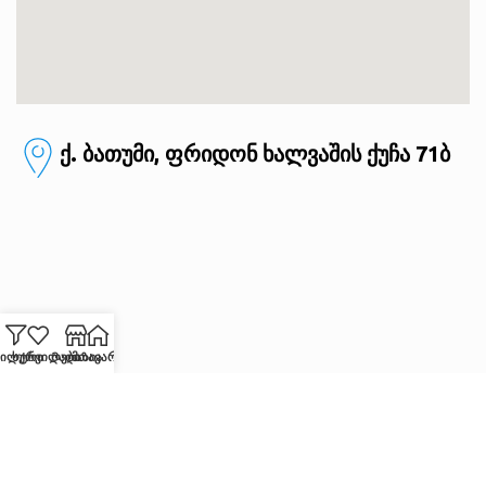
ქ. ბათუმი, ფრიდონ ხალვაშის ქუჩა 71ბ
ილტრი
სურვილები
Მაღაზია
მთავარი