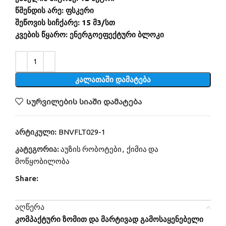
წმენდის არე: ფსკერი
შეწოვის სიჩქარე: 15 მ3/სთ
კვების წყარო: ენერგოეფექტური ბლოკი
Alternative:
ᲙᲐᲚᲐᲗᲐᲨᲘ ᲓᲐᲛᲐᲢᲔᲑᲐ
Სურვილების სიაში დამატება
არტიკული:
BNVFLT029-1
კატეგორია:
აუზის რობოტები
,
ქიმია და
მოწყობილობა
Share:
ᲐᲦᲬᲔᲠᲐ
კომპაქტური ზომით და მარტივად გამოსაყენებელი