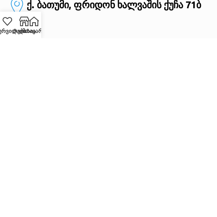
ქ. ბათუმი, ფრიდონ ხალვაშის ქუჩა 71ბ
ურვილები
Მაღაზია
მთავარი