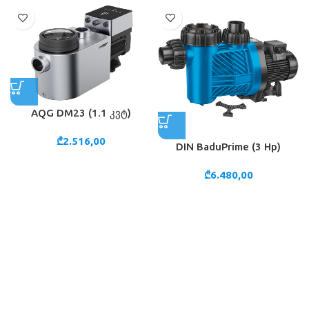
AQG DM23 (1.1 კვტ)
₾
2.516,00
DIN BaduPrime (3 Hp)
₾
6.480,00