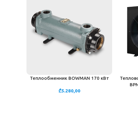
Теплообменник BOWMAN 170 кВт
Теплово
В КОРЗИНУ
В КОРЗИ
BPN
₾
5.280,00