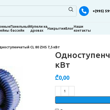
+(995) 59
онные
Панельный
Купели на
Наши
Накрытия
Блог
сейны
бассейн
дровах
контакты
дноступенчатый CL 80 ZHS 7,5 кВт
Одноступенча
кВт
₾
0,00
Alternative: