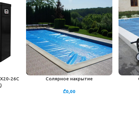
r X20-26C
Солярное накрытие
В КОРЗИНУ
В КОРЗИН
)
₾
0,00