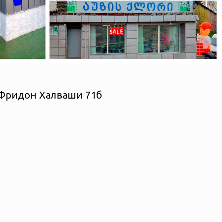
а Фридон Халваши 71б