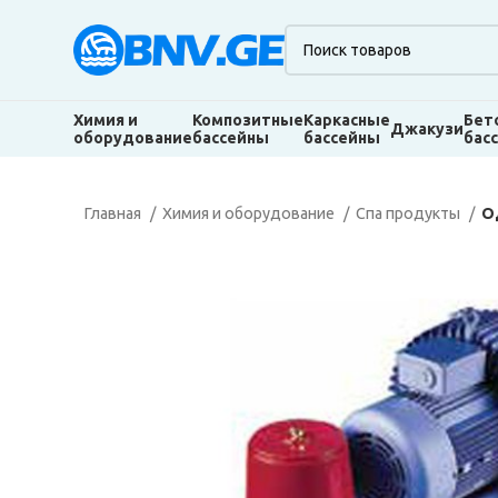
Химия и
Композитные
Каркасные
Бет
Джакузи
оборудование
бассейны
бассейны
бас
Главная
Химия и оборудование
Спа продукты
О