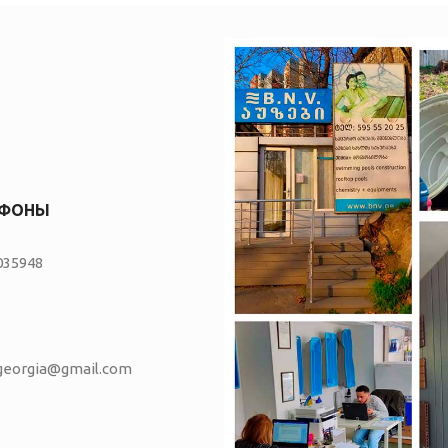
ЕФОНЫ
035948
vgeorgia@gmail.com