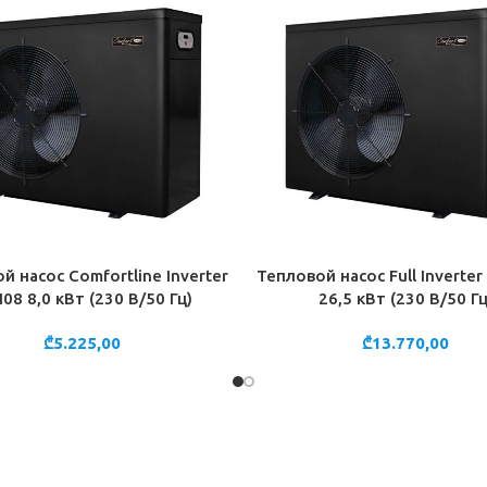
й насос Comfortline Inverter
Тепловой насос Full Inverte
НУ
В КОРЗИНУ
08 8,0 кВт (230 В/50 Гц)
26,5 кВт (230 В/50 Гц
₾
5.225,00
₾
13.770,00