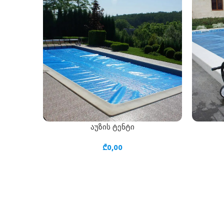
აუზის ტენტი
ᲙᲐᲚᲐᲗᲐᲨᲘ ᲓᲐᲛᲐᲢᲔᲑᲐ
ᲙᲐᲚᲐᲗᲐᲨᲘ
₾
0,00