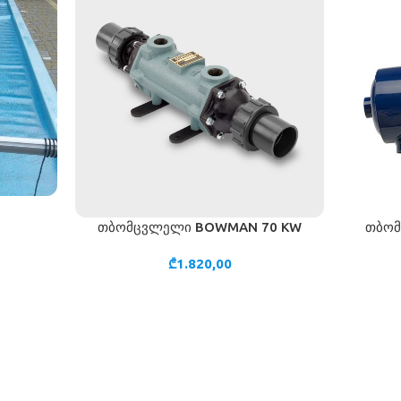
თბომცვლელი BOWMAN 70 KW
თბომ
ᲙᲐᲚᲐᲗᲐᲨᲘ ᲓᲐᲛᲐᲢᲔᲑᲐ
ᲙᲐᲚᲐᲗᲐᲨᲘ
₾
1.820,00