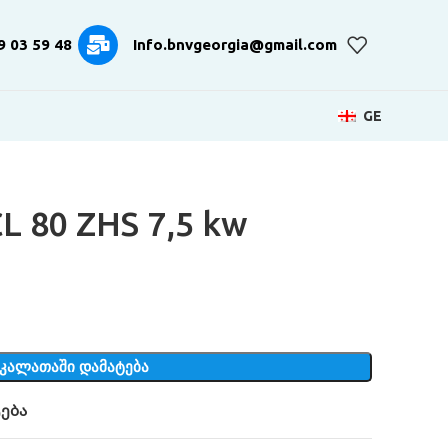
9 03 59 48
Info.bnvgeorgia@gmail.com
GE
CL 80 ZHS 7,5 kw
ᲙᲐᲚᲐᲗᲐᲨᲘ ᲓᲐᲛᲐᲢᲔᲑᲐ
ება