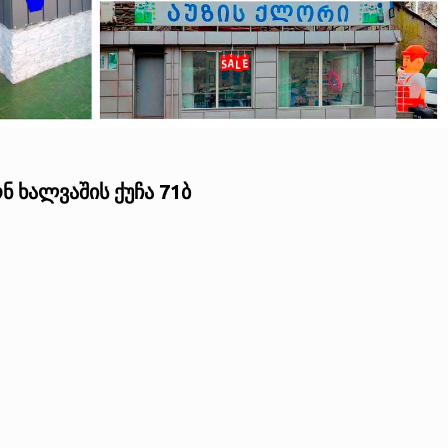
ნ ხალვაშის ქუჩა 71ბ