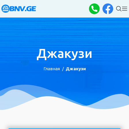
Джакузи
Главная
Джакузи