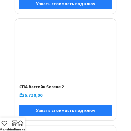
Узнать стоимость под ключ
СПА бассейн Serene 2
₾
26.730,00
Узнать стоимость под ключ
Желания
Магазин
Главная