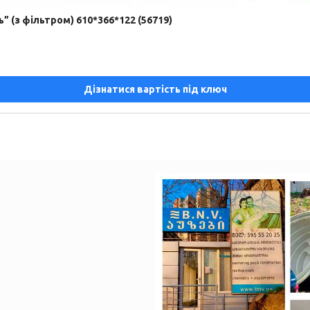
” (з фільтром) 610*366*122 (56719)
Дізнатися вартість під ключ