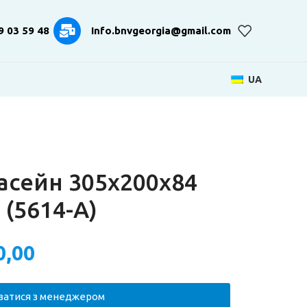
9 03 59 48
Info.bnvgeorgia@gmail.com
UA
асейн 305х200х84
(5614-A)
0,00
язатися з менеджером