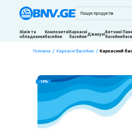
Хімія та
Композитні
Каркасні
Бетонні
Пан
Джакузі
обладнання
басейни
басейни
басейни
бас
Головна
Каркасні басейни
Каркасний бас
-18%