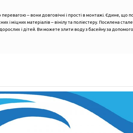
перевагою – вони довговічні і прості в монтажі. Єдине, що п
них і міцних матеріалів – вінілу та поліестеру. Посилена стал
 дорослих і дітей. Ви можете злити воду з басейну за допом