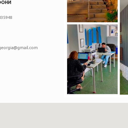
ФОНИ
035948
vgeorgia@gmail.com