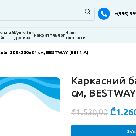
+(995) 59
ельний
Купелі на
Наші
Накриття
Блог
ейн
дровах
контакти
ейн 305х200х84 см, BESTWAY (5614-A)
Каркасний б
см, BESTWAY 
₾
1.26
₾
1.530,00
Зв'