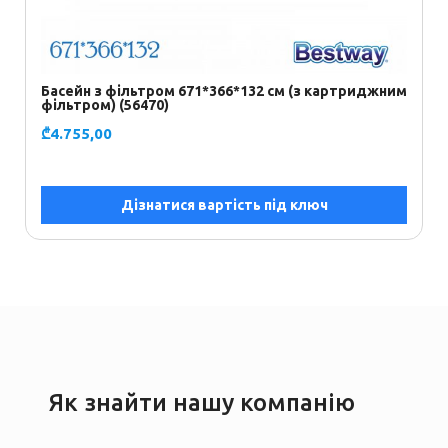
Басейн з фільтром 671*366*132 см (з картриджним
К
фільтром) (56470)
₾
₾
4.755,00
Дізнатися вартість під ключ
Як знайти нашу компанію