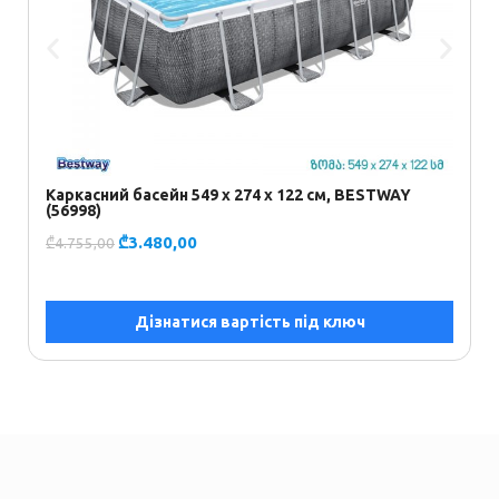
Б
₾
Каркасний басейн 549 х 274 х 122 см, BESTWAY
(56998)
₾
3.480,00
₾
4.755,00
Дізнатися вартість під ключ