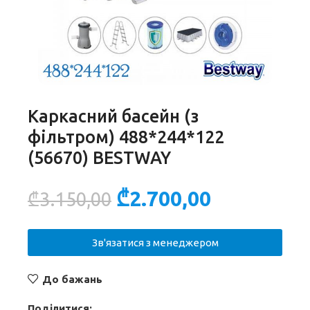
Каркасний басейн (з
фільтром) 488*244*122
(56670) BESTWAY
₾
2.700,00
₾
3.150,00
Зв'язатися з менеджером
До бажань
Поділитися: