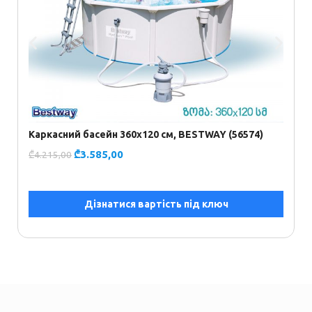
Б
₾
Каркасний басейн 360х120 см, BESTWAY (56574)
₾
3.585,00
₾
4.215,00
Дізнатися вартість під ключ