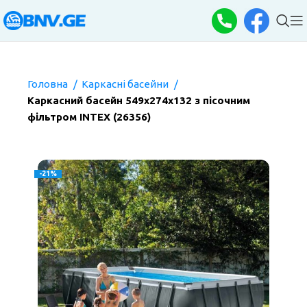
Головна
Каркасні басейни
Каркасний басейн 549х274х132 з пісочним
фільтром INTEX (26356)
-21%