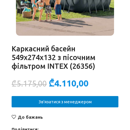
Каркасний басейн
549х274х132 з пісочним
фільтром INTEX (26356)
₾
4.110,00
₾
5.175,00
Зв'язатися з менеджером
До бажань
Поділитися: