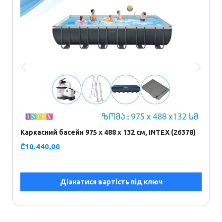
Каркасний басейн 975 х 488 х 132 см, INTEX (26378)
Б
п
₾
10.440,00
₾
Дізнатися вартість під ключ