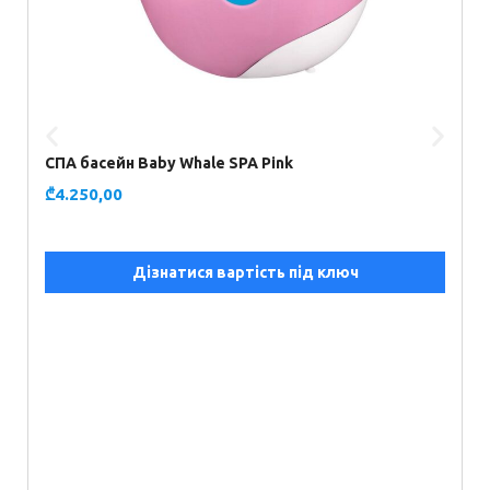
СПА басейн Baby Whale SPA Pink
₾
4.250,00
Дізнатися вартість під ключ
С
₾