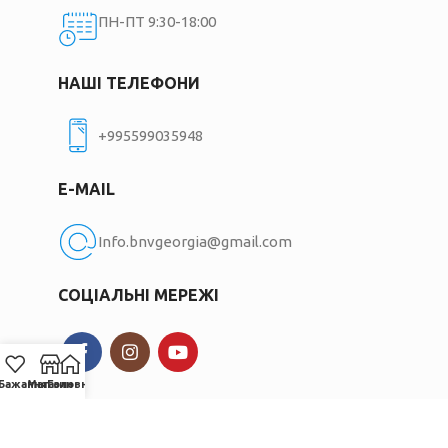
ПН-ПТ 9:30-18:00
НАШІ ТЕЛЕФОНИ
+995599035948
E-MAIL
Info.bnvgeorgia@gmail.com
СОЦІАЛЬНІ МЕРЕЖІ
Бажання
Магазин
Головна