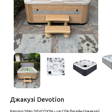
Джакузі Devotion
Passion SPAs DEVOTION – це СПА басейн (джакузі)