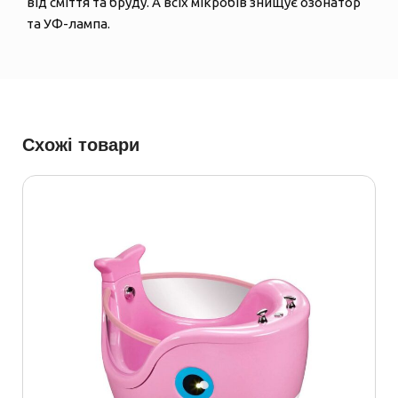
від сміття та бруду. А всіх мікробів знищує озонатор
та УФ-лампа.
Схожі товари