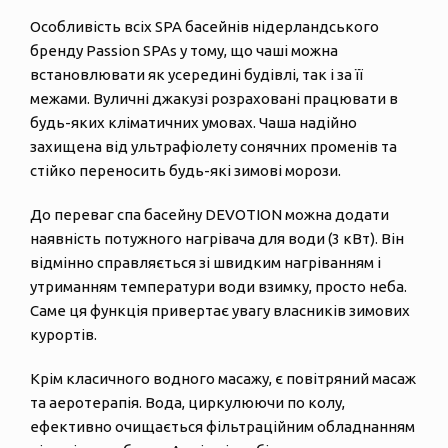
Особливість всіх SPA басейнів нідерландського
бренду Passion SPAs у тому, що чаші можна
встановлювати як усередині будівлі, так і за її
межами. Вуличні джакузі розраховані працювати в
будь-яких кліматичних умовах. Чаша надійно
захищена від ультрафіолету сонячних променів та
стійко переносить будь-які зимові морози.
До переваг спа басейну DEVOTION можна додати
наявність потужного нагрівача для води (3 кВт). Він
відмінно справляється зі швидким нагріванням і
утриманням температури води взимку, просто неба.
Саме ця функція привертає увагу власників зимових
курортів.
Крім класичного водного масажу, є повітряний масаж
та аеротерапія. Вода, циркулюючи по колу,
ефективно очищається фільтраційним обладнанням