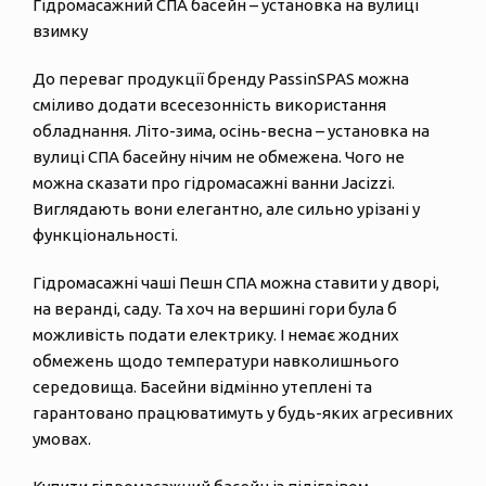
Гідромасажний СПА басейн – установка на вулиці
взимку
До переваг продукції бренду PassinSPAS можна
сміливо додати всесезонність використання
обладнання. Літо-зима, осінь-весна – установка на
вулиці СПА басейну нічим не обмежена. Чого не
можна сказати про гідромасажні ванни Jacizzi.
Виглядають вони елегантно, але сильно урізані у
функціональності.
Гідромасажні чаші Пешн СПА можна ставити у дворі,
на веранді, саду. Та хоч на вершині гори була б
можливість подати електрику. І немає жодних
обмежень щодо температури навколишнього
середовища. Басейни відмінно утеплені та
гарантовано працюватимуть у будь-яких агресивних
умовах.