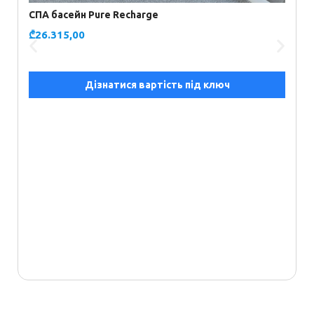
СПА басейн Pure Recharge
₾
26.315,00
С
₾
Дізнатися вартість під ключ