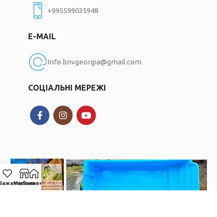
+995599035948
E-MAIL
Info.bnvgeorgia@gmail.com
СОЦІАЛЬНІ МЕРЕЖІ
Бажання
Магазин
Головна