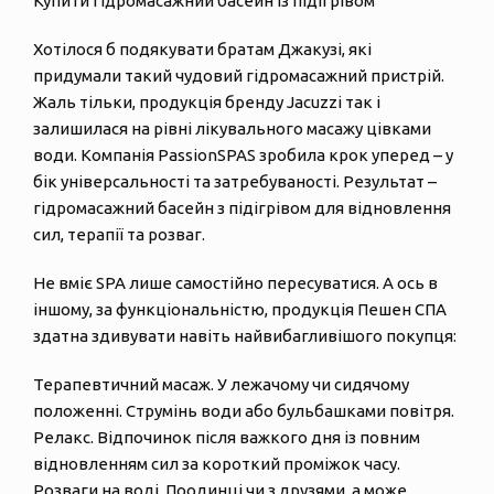
Купити гідромасажний басейн із підігрівом
Хотілося б подякувати братам Джакузі, які
придумали такий чудовий гідромасажний пристрій.
Жаль тільки, продукція бренду Jacuzzi так і
залишилася на рівні лікувального масажу цівками
води. Компанія PassionSPAS зробила крок уперед – у
бік універсальності та затребуваності. Результат –
гідромасажний басейн з підігрівом для відновлення
сил, терапії та розваг.
Не вміє SPA лише самостійно пересуватися. А ось в
іншому, за функціональністю, продукція Пешен СПА
здатна здивувати навіть найвибагливішого покупця:
Терапевтичний масаж. У лежачому чи сидячому
положенні. Струмінь води або бульбашками повітря.
Релакс. Відпочинок після важкого дня із повним
відновленням сил за короткий проміжок часу.
Розваги на воді. Поодинці чи з друзями, а може,