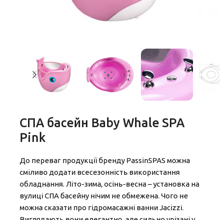
СПА басейн Baby Whale SPA
Pink
До переваг продукції бренду PassinSPAS можна
сміливо додати всесезонність використання
обладнання. Літо-зима, осінь-весна – установка на
вулиці СПА басейну нічим не обмежена. Чого не
можна сказати про гідромасажні ванни Jacizzi.
Виглядають вони елегантно, але сильно урізані у