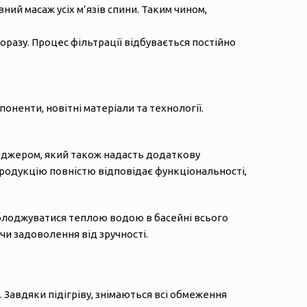
ий масаж усіх м’язів спини. Таким чином,
разу. Процес фільтрації відбувається постійно
ненти, новітні матеріали та технології.
неджером, який також надасть додаткову
 продукцію повністю відповідає функціональності,
солоджуватися теплою водою в басейні всього
и задоволення від зручності.
 Завдяки підігріву, знімаються всі обмеження