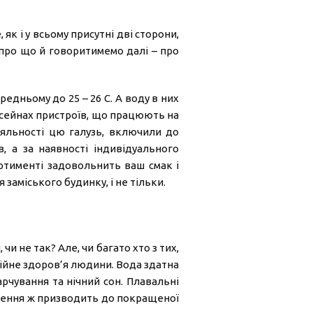
як і у всьому присутні дві сторони,
 про що й говоритимемо далі – про
едньому до 25 – 26 С. А воду в них
басейнах пристроїв, що працюють на
іяльності цю галузь, включили до
, а за наявності індивідуального
ртименті задовольнить ваш смак і
заміського будинку, і не тільки.
и не так? Але, чи багато хто з тих,
ційне здоров’я людини. Вода здатна
чування та нічний сон. Плавальні
лення ж призводить до покращеної