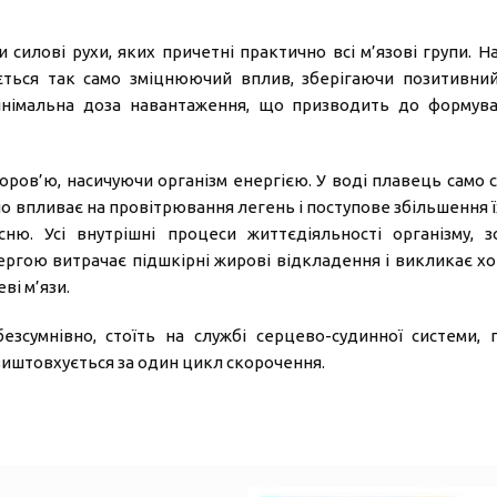
силові рухи, яких причетні практично всі м’язові групи. На
ється так само зміцнюючий вплив, зберігаючи позитивний
інімальна доза навантаження, що призводить до формува
оров’ю, насичуючи організм енергією. У воді плавець само с
о впливає на провітрювання легень і поступове збільшення їх
сню. Усі внутрішні процеси життєдіяльності організму, 
ергою витрачає підшкірні жирові відкладення і викликає хо
ві м’язи.
безсумнівно, стоїть на службі серцево-судинної системи,
виштовхується за один цикл скорочення.