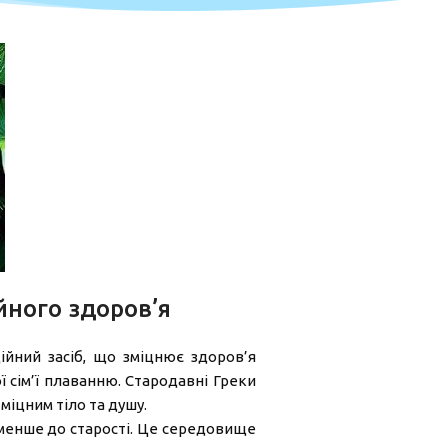
йного здоров’я
йний засіб, що зміцнює здоров’я
сім’ї плаванню. Стародавні Греки
міцним тіло та душу.
і менше до старості. Це середовище