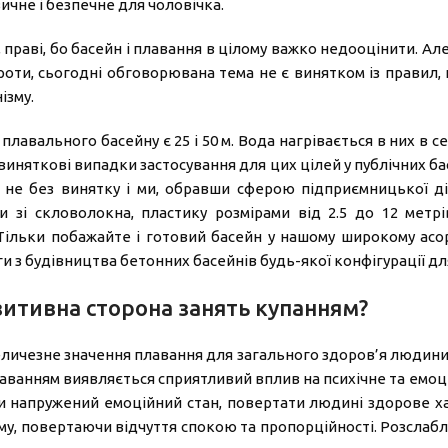
ичне і безпечне для чоловічка.
праві, бо басейн і плавання в цілому важко недооцінити. Але, 
проти, сьогодні обговорювана тема не є винятком із правил,
ізму.
авального басейну є 25 і 50 м. Вода нагрівається в них в сер
виняткові випадки застосування для цих цілей у публічних 
а не без винятку і ми, обравши сферою підприємницької д
 зі скловолокна, пластику розмірами від 2.5 до 12 метрів
 Тільки побажайте і готовий басейн у нашому широкому асо
 з будівництва бетонних басейнів будь-якої конфігурації для 
зитивна сторона занять купанням?
величезне значення плавання для загального здоров’я людини, ч
лаванням виявляється сприятливий вплив на психічне та емо
 напружений емоційний стан, повертати людині здорове хар
у, повертаючи відчуття спокою та пропорційності. Розслаб