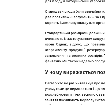
для плоду в материнській утробі зв
Стародавні люди були, звичайно ж, 
два протилежні аргументи – за і 
користь і можливу шкоду для орган
Стандартними розмірами довжини пл
очищають із застосуванням хлору, 
озоні. Однак, відомо, що правил
асортименту продукції резервуари
замовлення та великих розмірів.
фантазію. Ми також надаємо послуги
У чому виражається по
Багато хто не раз читав і чув про 
у чому саме це виражається і що п
розслаблювати тіло, заспокоювати
заняття посилюють нервову систем