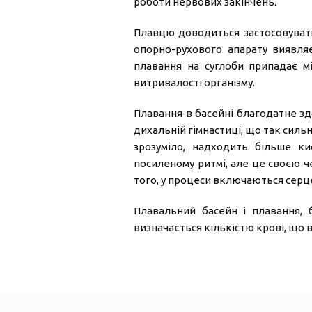
роботи нервових закінчень.
Плавцю доводиться застосовувати 
опорно-рухового апарату виявля
плавання на суглоби припадає м
витривалості організму.
Плавання в басейні благодатне зд
дихальній гімнастиці, що так сильн
зрозуміло, надходить більше ки
посиленому ритмі, але це своєю ч
того, у процеси включаються серце
Плавальний басейн і плавання, 
визначається кількістю крові, що 