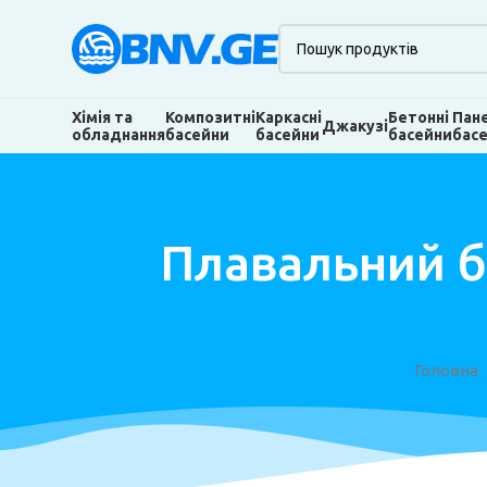
Хімія та
Композитні
Каркасні
Бетонні
Пан
Джакузі
обладнання
басейни
басейни
басейни
бас
Плавальний б
Головна