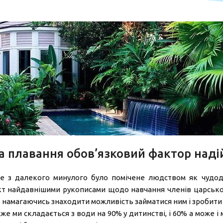
а плавання обов’язковий фактор наді
е з далекого минулого було помічене людством як чудоді
т найдавнішими рукописами щодо навчання членів царської 
о намагаючись знаходити можливість займатися ним і зробити 
же ми складається з води на 90% у дитинстві, і 60% а може 