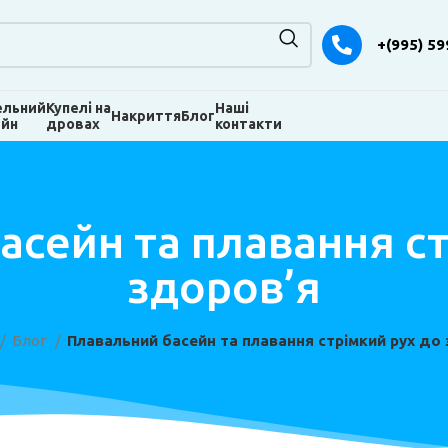
+(995) 59
ельний
Купелі на
Наші
Накриття
Блог
ейн
дровах
контакти
асейн та плавання ст
здоров’я
Блог
Плавальний басейн та плавання стрімкий рух до