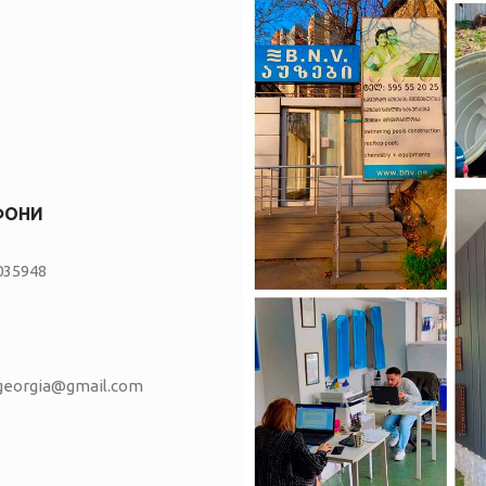
ФОНИ
035948
vgeorgia@gmail.com