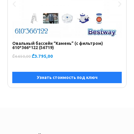
Овальный бассейн “Камень” (с фильтром)
Б
610*366*122 (56719)
ф
₾
3.795,00
₾
4.650,00
₾
Узнать стоимость под ключ