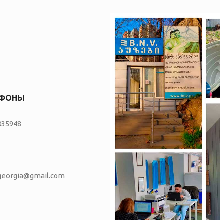
ЕФОНЫ
035948
vgeorgia@gmail.com