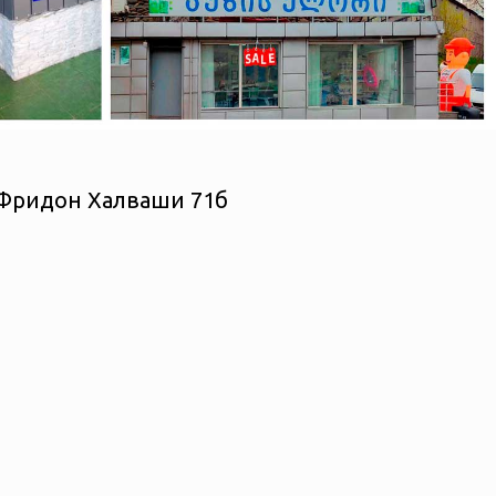
а Фридон Халваши 71б