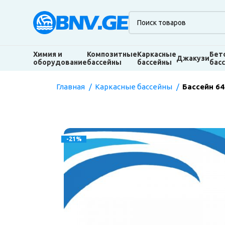
Химия и
Композитные
Каркасные
Бет
Джакузи
оборудование
бассейны
бассейны
бас
Главная
Каркасные бассейны
Бассейн 64
-21%