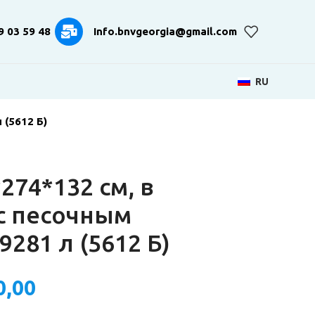
9 03 59 48
Info.bnvgeorgia@gmail.com
RU
 (5612 Б)
274*132 см, в
с песочным
281 л (5612 Б)
0,00