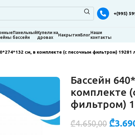
+(995) 59
онные
Панельный
Купели на
Наши
Накрытия
Блог
сейны
бассейн
дровах
контакты
0*274*132 см, в комплекте (с песочным фильтром) 19281 л
Бассейн 640*
комплекте (
фильтром) 19
₾
3.69
₾
4.650,00