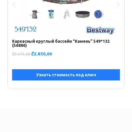
Каркасный круглый бассейн “Камень” 549*132
К
(56886)
I
₾
2.850,00
₾
3.375,00
₾
Узнать стоимость под ключ