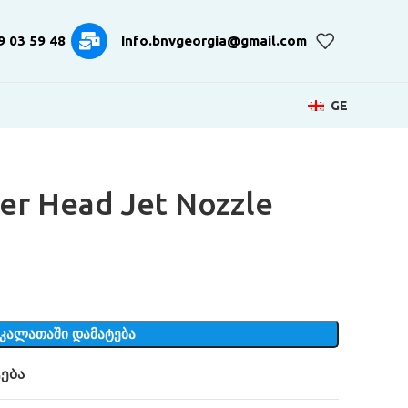
9 03 59 48
Info.bnvgeorgia@gmail.com
GE
er Head Jet Nozzle
ᲙᲐᲚᲐᲗᲐᲨᲘ ᲓᲐᲛᲐᲢᲔᲑᲐ
ება