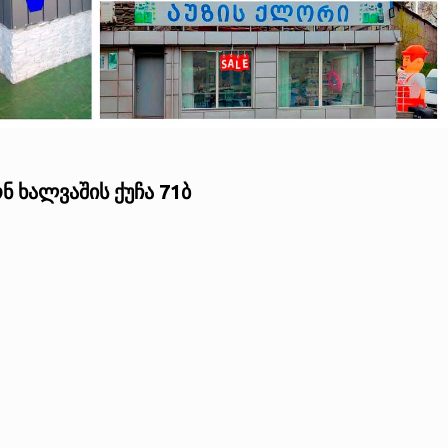
ნ ხალვაშის ქუჩა 71ბ