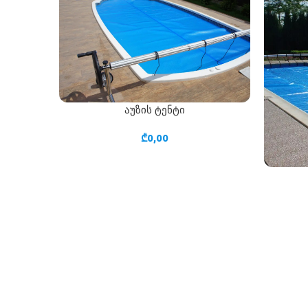
აუზის ტენტი
ᲙᲐᲚᲐᲗᲐᲨᲘ ᲓᲐᲛᲐᲢᲔᲑᲐ
₾
0,00
ᲙᲐᲚᲐᲗᲐᲨᲘ