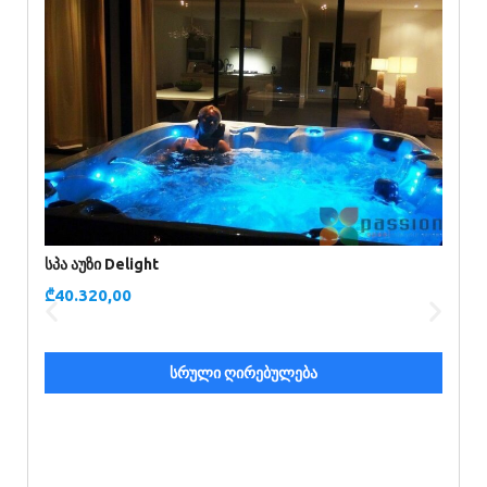
ს
₾
სპა აუზი Delight
₾
40.320,00
სრული ღირებულება