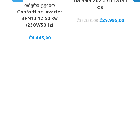
Dolphin 2X2 PRO GYRO
თბური ტუმბო
CB
Confortline Inverter
BPN13 12.50 Kw
₾
29.995,00
₾
33.330,00
(230V/50Hz)
₾
6.445,00