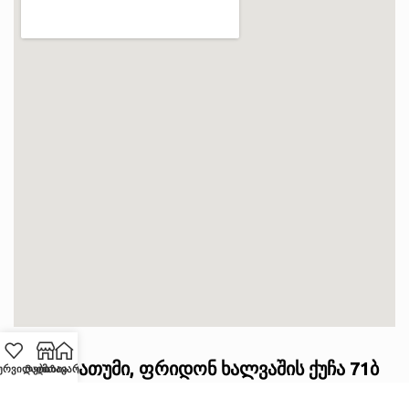
ქ. ბათუმი, ფრიდონ ხალვაშის ქუჩა 71ბ
ურვილები
Მაღაზია
მთავარი