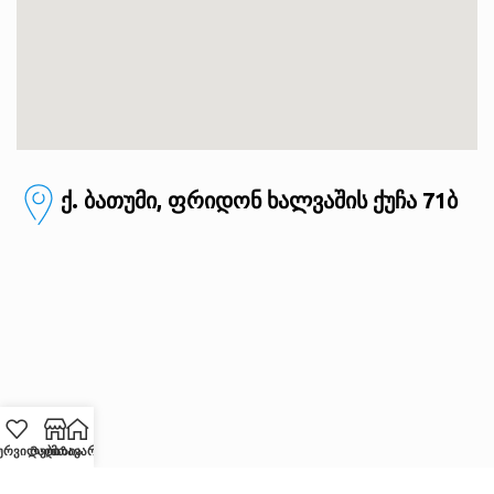
ქ. ბათუმი, ფრიდონ ხალვაშის ქუჩა 71ბ
ურვილები
Მაღაზია
მთავარი