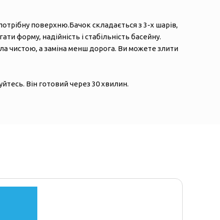
потрібну поверхню.Бачок складається з 3-х шарів,
ати форму, надійність і стабільність басейну.
а чистою, а заміна менш дорога. Ви можете злити
йтесь. Він готовий через 30 хвилин.