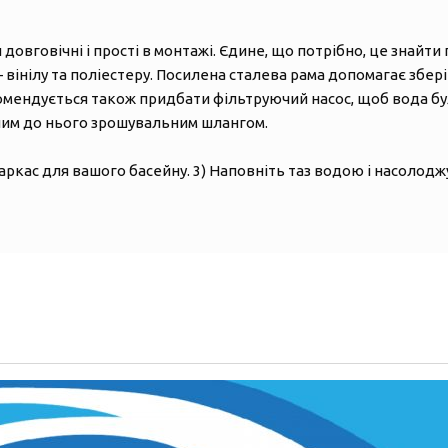
вговічні і прості в монтажі. Єдине, що потрібно, це знайти 
 вінілу та поліестеру. Посилена сталева рама допомагає зберіг
омендується також придбати фільтруючий насос, щоб вода бул
ним до нього зрошувальним шлангом.
аркас для вашого басейну. 3) Наповніть таз водою і насолоджу