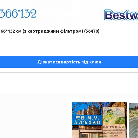
366*132 см (з картриджним фільтром) (56470)
Дізнатися вартість під ключ