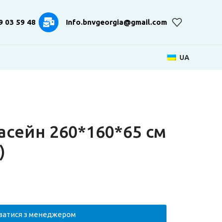
9 03 59 48
Info.bnvgeorgia@gmail.com
UA
асейн 260*160*65 см
)
язатися з менеджером