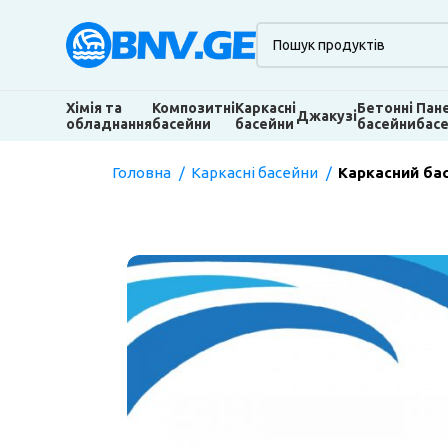
Хімія та
Композитні
Каркасні
Бетонні
Пан
Джакузі
обладнання
басейни
басейни
басейни
бас
Головна
Каркасні басейни
Каркасний бас