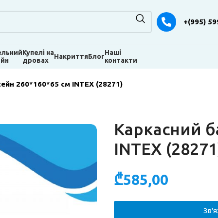
+(995) 59
ельний
Купелі на
Наші
Накриття
Блог
ейн
дровах
контакти
ейн 260*160*65 см INTEX (28271)
Каркасний б
INTEX (28271
₾
585,00
Зв'