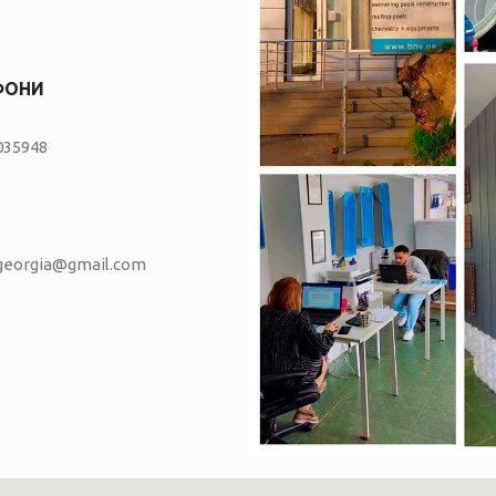
ФОНИ
035948
vgeorgia@gmail.com