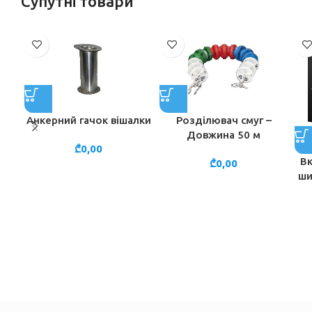
Супутні товари
Анкерний гачок вішалки
Розділювач смуг –
Довжина 50 м
₾
0,00
Вк
₾
0,00
ши