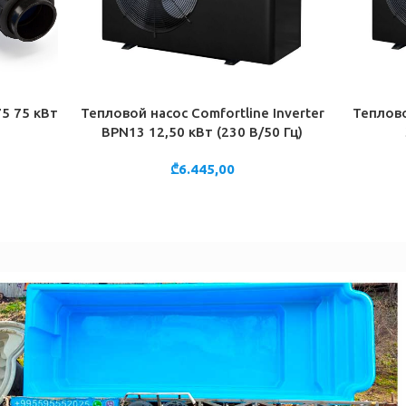
5 75 кВт
Тепловой насос Comfortline Inverter
Теплово
В КОРЗИНУ
В КОРЗИН
BPN13 12,50 кВт (230 В/50 Гц)
₾
6.445,00