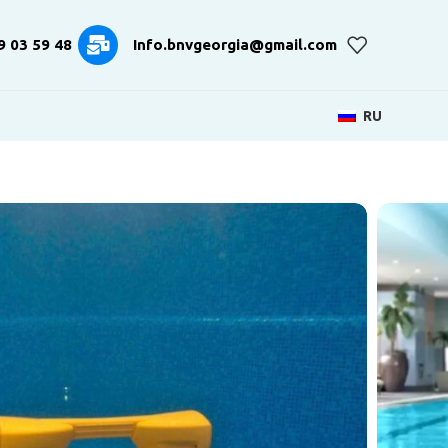
9 03 59 48
Info.bnvgeorgia@gmail.com
RU
ссейна Dolphin WAVE
25 м.