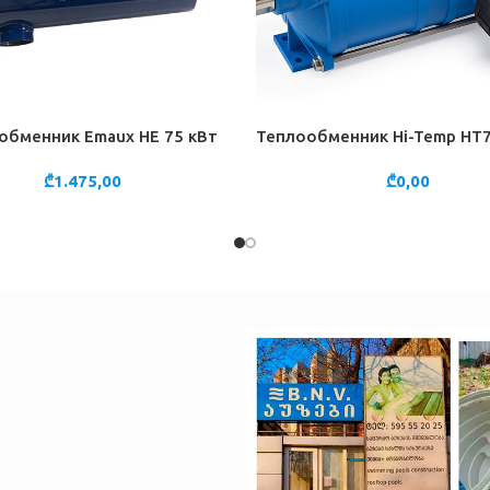
обменник Emaux HE 75 кВт
Теплообменник Hi-Temp HT7
НУ
В КОРЗИНУ
₾
1.475,00
₾
0,00