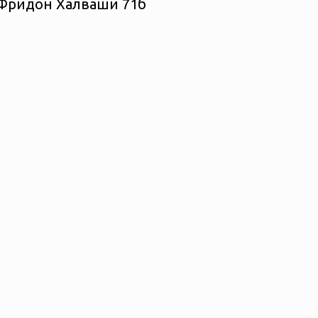
а Фридон Халваши 71б