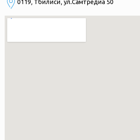
0119, Тбилиси, ул.Самтредиа 50