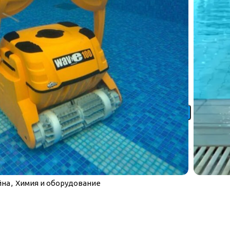
ов.
 уровень воды.
: 19 м³/ч.
В КОРЗИНУ
йна
,
Химия и оборудование