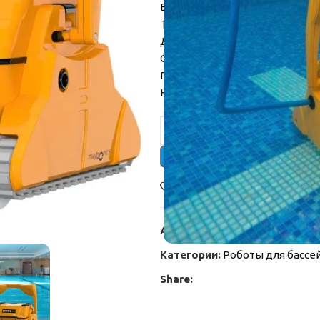
Время цикла очистки: 4/6/8 час
Тип фильтра: Мешочный
Длина кабеля: 30 метров
Область очистки: дно, стенки,
Производительность двигателя
Напряжение: 180 Вт.
Alternative:
В желания
Артикул:
BNVFLT033-1
Категории:
Роботы для бассе
Share: