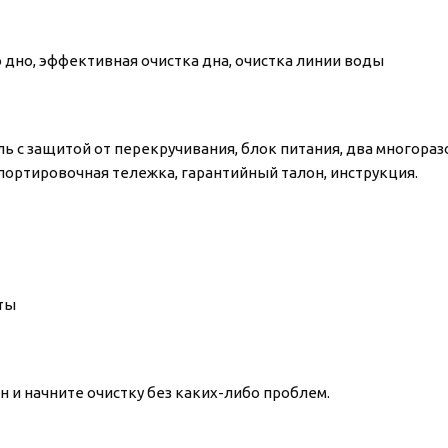
о дно, эффективная очистка дна, очистка линии воды
 с защитой от перекручивания, блок питания, два многоразо
портировочная тележка, гарантийный талон, инструкция.
ты
н и начните очистку без каких-либо проблем.