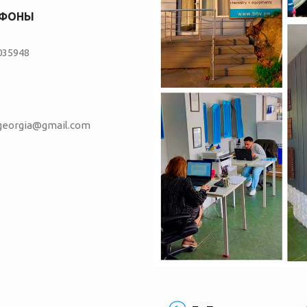
ЕФОНЫ
035948
vgeorgia@gmail.com