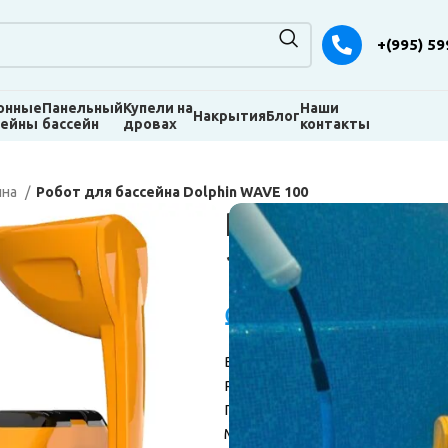
+(995) 59
онные
Панельный
Купели на
Наши
Накрытия
Блог
сейны
бассейн
дровах
контакты
йна
Робот для бассейна Dolphin WAVE 100
Робот для ба
100
₾
14.300,00
Вес: 11 кг.
Размеры: 60,2 × 49 × 48,49 см.
Производитель: Maytronics
Максимальная длина бассейна: 