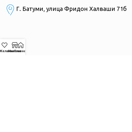
Г. Батуми, улица Фридон Халваши 71б
Желания
Магазин
Главная