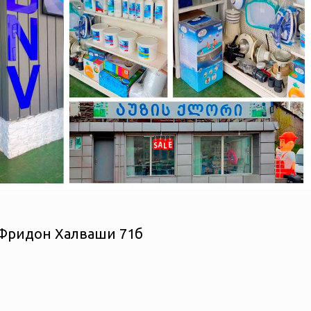
а Фридон Халваши 71б