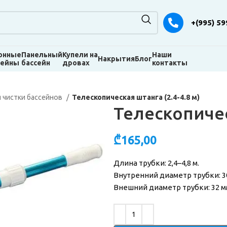
+(995) 59
онные
Панельный
Купели на
Наши
Накрытия
Блог
сейны
бассейн
дровах
контакты
 чистки бассейнов
Телескопическая штанга (2.4-4.8 м)
Телескопичес
₾
165,00
Длина трубки: 2,4–4,8 м.
Внутренний диаметр трубки: 3
Внешний диаметр трубки: 32 м
Alternative: