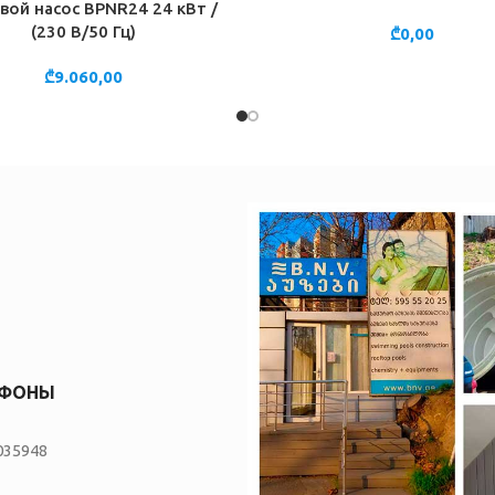
вой насос BPNR24 24 кВт /
НУ
(230 В/50 Гц)
₾
0,00
₾
9.060,00
ЕФОНЫ
035948