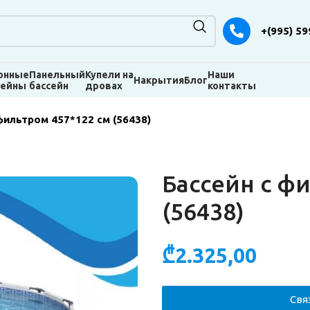
+(995) 59
онные
Панельный
Купели на
Наши
Накрытия
Блог
сейны
бассейн
дровах
контакты
фильтром 457*122 см (56438)
Бассейн с ф
(56438)
₾
2.325,00
Свя