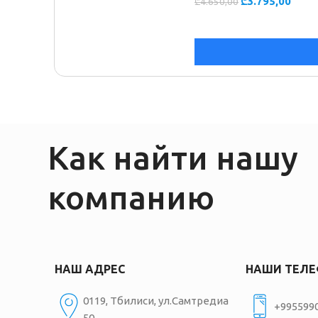
₾
3.795,00
₾
4.650,00
Как найти нашу
компанию
НАШ АДРЕС
НАШИ ТЕЛ
0119, Тбилиси, ул.Самтредиа
+995599
50