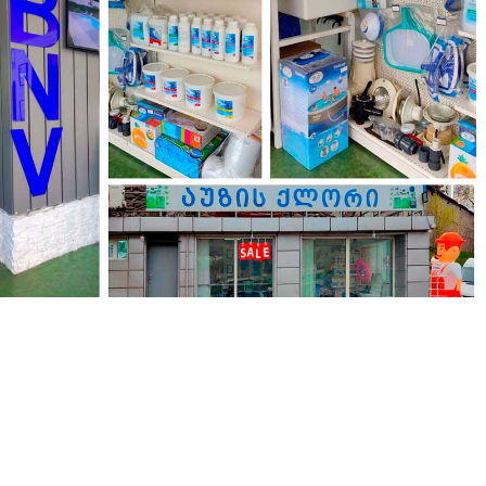
а Фридон Халваши 71б