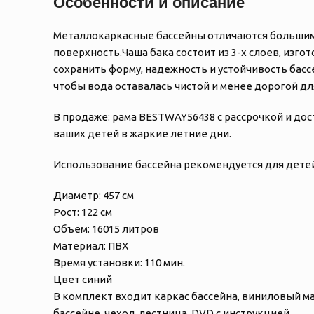
Особенности и описание
Металлокаркасные бассейны отличаются большим
поверхность.Чаша бака состоит из 3-х слоев, изг
сохранить форму, надежность и устойчивость бас
чтобы вода оставалась чистой и менее дорогой д
В продаже: рама BESTWAY56438 с рассрочкой и дос
ваших детей в жаркие летние дни.
Использование бассейна рекомендуется для детей
Диаметр: 457 см
Рост: 122 см
Объем: 16015 литров
Материал: ПВХ
Время установки: 110 мин.
Цвет синий
В комплект входит каркас бассейна, виниловый 
бассейне, чехол, лестница, DVD с инструкцией.