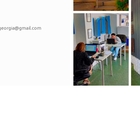
vgeorgia@gmail.com
Г. Батуми, улиц