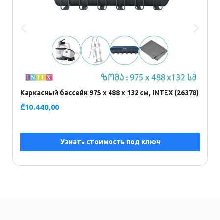
Каркасный бассейн 975 х 488 х 132 см, INTEX (26378)
О
6
₾
10.440,00
₾
Узнать стоимость под ключ