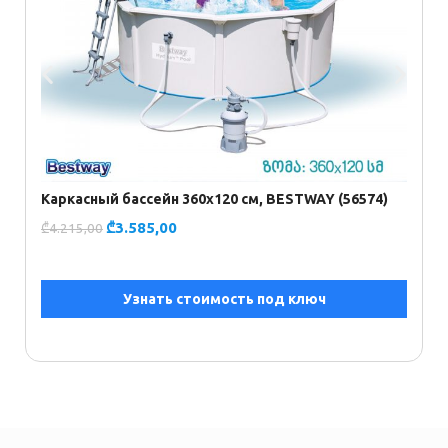
К
₾
Каркасный бассейн 360х120 см, BESTWAY (56574)
₾
3.585,00
₾
4.215,00
Узнать стоимость под ключ