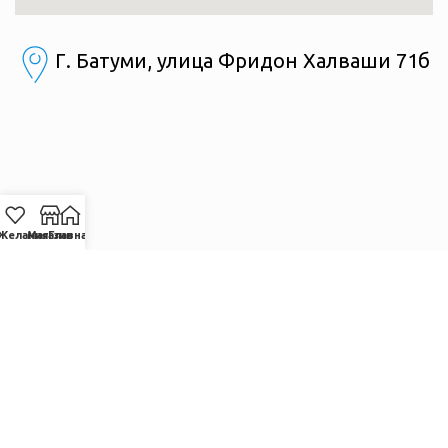
Г. Батуми, улица Фридон Халваши 71б
Желания
Магазин
Главная