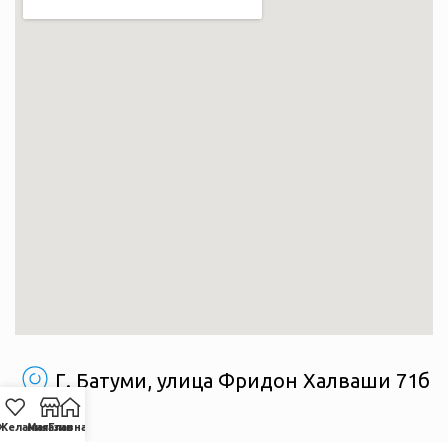
Г. Батуми, улица Фридон Халваши 71б
Желания
Магазин
Главная