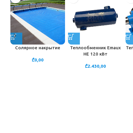
Солярное накрытие
Теплообменник Emaux
Те
HE 120 кВт
₾
0,00
₾
2.430,00