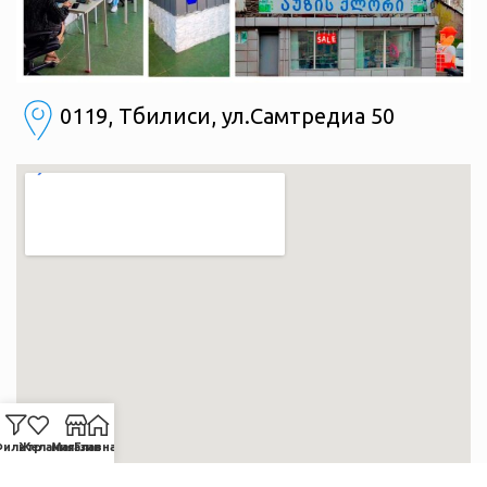
0119, Тбилиси, ул.Самтредиа 50
ильтр
Желания
Магазин
Главная