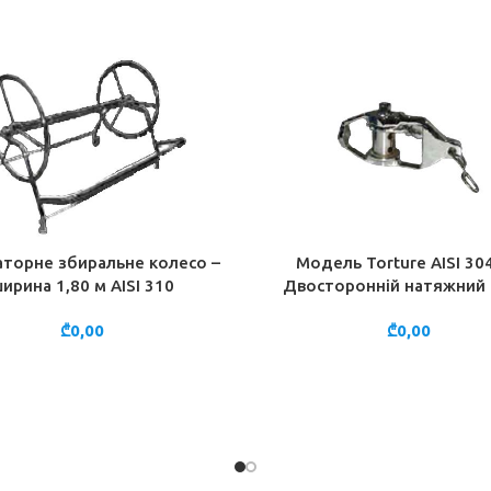
торне збиральне колесо –
Модель Torture AISI 304
 В КОШИК
ДОДАТИ В КОШИК
ирина 1,80 м AISI 310
Двосторонній натяжний 
₾
0,00
₾
0,00