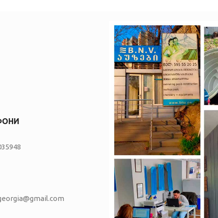
ФОНИ
035948
vgeorgia@gmail.com