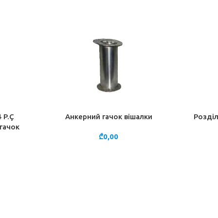
 P.Ç
Анкерний гачок вішалки
Розділ
ДОДАТИ В КОШИК
ДОДАТИ 
гачок
₾
0,00