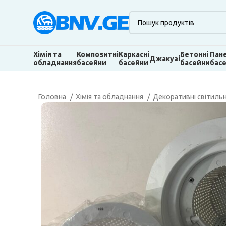
Хімія та
Композитні
Каркасні
Бетонні
Пан
Джакузі
обладнання
басейни
басейни
басейни
бас
Головна
Хімія та обладнання
Декоративні світиль