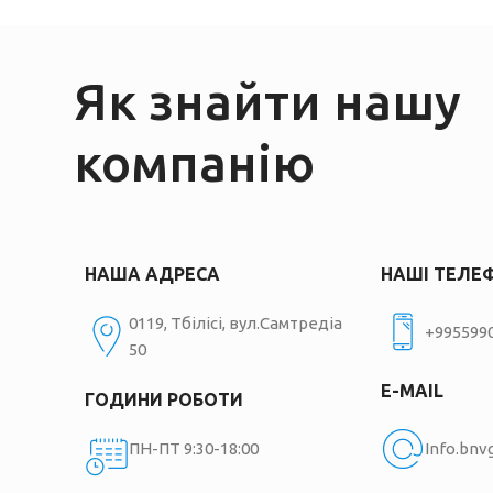
Як знайти нашу
компанію
НАША АДРЕСА
НАШІ ТЕЛЕ
0119, Тбілісі, вул.Самтредіа
+995599
50
E-MAIL
ГОДИНИ РОБОТИ
ПН-ПТ 9:30-18:00
Info.bn