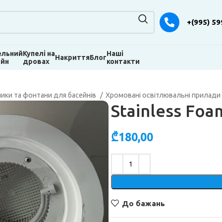
+(995) 59
ельний
Купелі на
Наші
Накриття
Блог
ейн
дровах
контакти
ники та фонтани для басейнів
Хромовані освітлювальні прилади
Stainless Foa
₾
180,00
Alternative:
До бажань