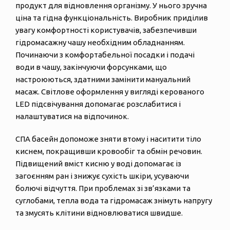
продукт для відновлення організму. У нього зручна
ціна та гідна функціональність. Виробник приділив
увагу комфортності користувачів, забезпечивши
гідромасажну чашу необхідним обладнанням.
Починаючи з комфортабельної посадки і подачі
води в чашу, закінчуючи форсунками, що
настроюються, здатними замінити мануальний
масаж. Світлове оформлення у вигляді керованого
LED підсвічування допомагає розслабитися і
налаштуватися на відпочинок.
СПА басейн допоможе зняти втому і наситити тіло
киснем, покращивши кровообіг та обмін речовин.
Підвищений вміст кисню у воді допомагає із
загоєнням ран і знижує сухість шкіри, усуваючи
болючі відчуття. При проблемах зі зв’язками та
суглобами, тепла вода та гідромасаж знімуть напругу
та змусять клітини відновлюватися швидше.