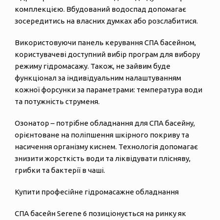
комплекцією. Вбудований водоспад допомагає
зосередитись на власних думках або розслабитися.
Використовуючи панель керування СПА басейном,
користувачеві доступний вибір програм для вибору
режиму гідромасажу. Також, не зайвим буде
функціонал за індивідуальним налаштуванням
кожної форсунки за параметрами: температура води
та потужність струменя.
Озонатор – потрібне обладнання для СПА басейну,
орієнтоване на поліпшення шкірного покриву та
насичення організму киснем. Технологія допомагає
знизити жорсткість води та ліквідувати плісняву,
грибки та бактерії в чаші.
Купити професійне гідромасажне обладнання
СПА басейн Serene 6 позиціонується на ринку як