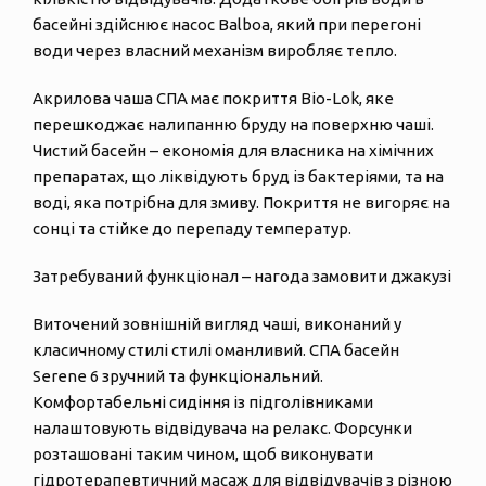
басейні здійснює насос Balboa, який при перегоні
води через власний механізм виробляє тепло.
Акрилова чаша СПА має покриття Bio-Lok, яке
перешкоджає налипанню бруду на поверхню чаші.
Чистий басейн – економія для власника на хімічних
препаратах, що ліквідують бруд із бактеріями, та на
воді, яка потрібна для змиву. Покриття не вигоряє на
сонці та стійке до перепаду температур.
Затребуваний функціонал – нагода замовити джакузі
Виточений зовнішній вигляд чаші, виконаний у
класичному стилі стилі оманливий. СПА басейн
Serene 6 зручний та функціональний.
Комфортабельні сидіння із підголівниками
налаштовують відвідувача на релакс. Форсунки
розташовані таким чином, щоб виконувати
гідротерапевтичний масаж для відвідувачів з різною