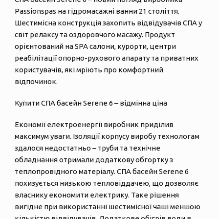
Passionspas на гідромасажні ванни 21 століття.
Шестимісна конструкція захопить відвідувачів СПА у
світ релаксу та оздоровчого масажу. Продукт
орієнтований на SPA салони, курорти, центри
реабілітації опорно-рухового апарату та приватних
користувачів, які мріють про комфортний
відпочинок.
Купити СПА басейн Serene 6 – відмінна ціна
Економії електроенергії виробник приділив
максимум уваги. Ізоляції корпусу виробу технологам
здалося недостатньо – труби та технічне
обладнання отримали додаткову обгортку з
теплопровідного матеріалу. СПА басейн Serene 6
похизується низькою тепловіддачею, що дозволяє
власнику економити електрику. Таке рішення
вигідне при використанні шестимісної чаші меншою
кількістю відвідувачів. Додаткове обігрів води в