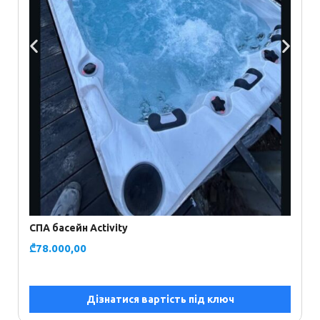
₾
СПА басейн Activity
₾
78.000,00
Дізнатися вартість під ключ