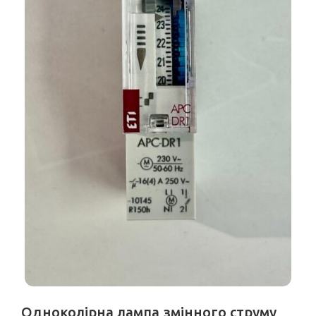
Одноколірна лампа змінного струму