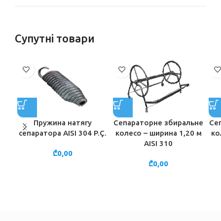
Супутні товари
Пружина натягу
Сепараторне збиральне
Се
сепаратора AISI 304 P.Ç.
колесо – ширина 1,20 м
ко
AISI 310
₾
0,00
₾
0,00