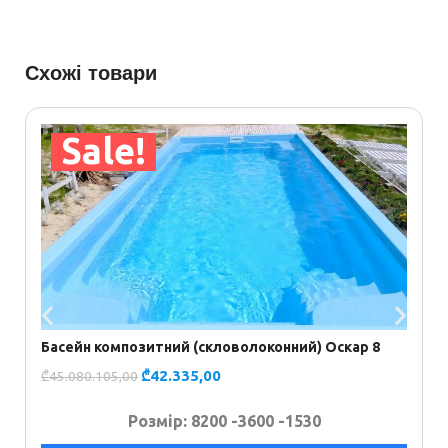
Схожі товари
Sale!
Б
₾
Басейн композитний (скловолоконний) Оскар 8
₾
42.335,00
₾
45.080.105,00
Розмір: 8200 -
3600 -
1530