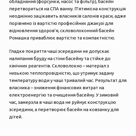
обладнання (форсунки, насос та фільтр), басейн
перетвориться на СПА ванну. П’ятимісна конструкція
неодмінно зацікавить власників салонів краси, адже
порівняно із вартістю професійних джакузі для
відновлення здоров’я, скловолоконний басейн
Ромашка приваблює вартістю та компактністю.
Гладке покриття чаші зсередини не допускає
налипання бруду на стіни басейну та стійке до
хімічних реагентів. Скловолокно – матеріал з
низькою теплопровідністю, що утримує задану
температуру води у чаші тривалий час. Результат для
власника – зниження фінансових витрат на
електроенергію та очищення басейну. У зимовий
час, замерзла в чаші вода не руйнує конструкцію
зсередини, а перетворює басейн на ковзанку для
дітей.