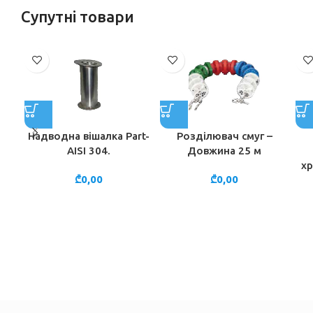
Супутні товари
Надводна вішалка Part-
Розділювач смуг –
AISI 304.
Довжина 25 м
хр
₾
0,00
₾
0,00