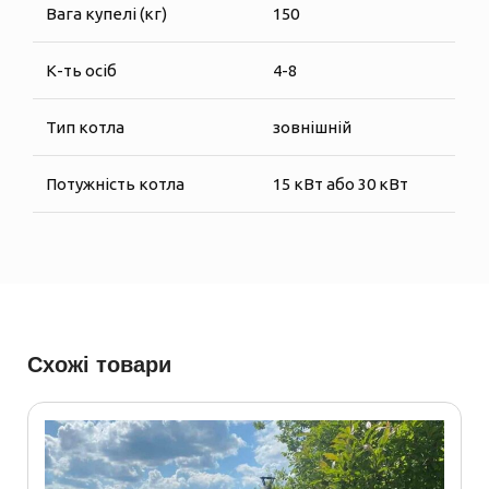
Вага купелі (кг)
150
К-ть осіб
4-8
Тип котла
зовнішній
Потужність котла
15 кВт або 30 кВт
Схожі товари