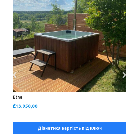
Etna
₾
13.950,00
Дізнатися вартість під ключ
I