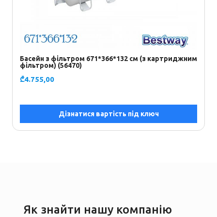
Басейн з фільтром 671*366*132 см (з картриджним
Б
фільтром) (56470)
6
₾
4.755,00
₾
Дізнатися вартість під ключ
Як знайти нашу компанію