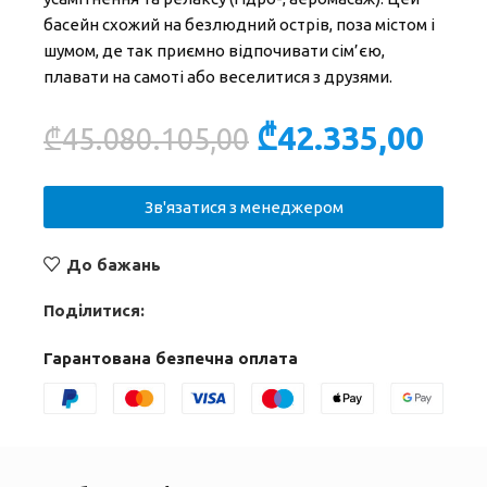
басейн схожий на безлюдний острів, поза містом і
шумом, де так приємно відпочивати сім’єю,
плавати на самоті або веселитися з друзями.
₾
42.335,00
₾
45.080.105,00
Зв'язатися з менеджером
До бажань
Поділитися:
Гарантована безпечна оплата