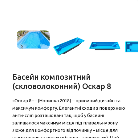
Басейн композитний
(скловолоконний) Оскар 8
«Оскар 8» – (Новинка 2018) – приємний дизайн та
максимум комфорту. Елегантні сходи з поверхнею
анти-сліп розташовані так, щоб у басейні
залишалося максимум місця під плавальну зону.
Ложе для комфортного відпочинку – місце для
усамітнення та релаксу (гідро-, аеромасаж). Цей