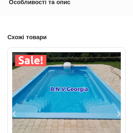
Особливості та опис
Схожі товари
Sale!
Б
₾